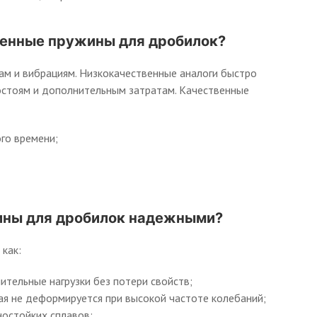
венные пружины для дробилок?
ам и вибрациям. Низкокачественные аналоги быстро
ростоям и дополнительным затратам. Качественные
го времени;
ины для дробилок надежными?
как:
тельные нагрузки без потери свойств;
ая не деформируется при высокой частоте колебаний;
остойких сплавов;